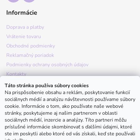
Informácie
Doprava a platby
Vrátenie tovaru
Obchodné podmienky
Reklamačný poriadok
Podmienky ochrany osobných údajov
Kontakty
O nás
Táto stránka používa súbory cookies
Na prispôsobenie obsahu a reklám, poskytovanie funkcií
Hodnotenie obchodu
sociálnych médií a analýzu návštevnosti používame súbory
Moja objednávka
cookie. Informácie o tom, ako používate naše webové
stránky, poskytujeme aj našim partnerom v oblasti
Instagram
sociálnych médií, inzercie a analýzy. Títo partneri môžu
príslušné informácie skombinovať s ďalšími údajmi, ktoré
ste im poskytli alebo ktoré od vás získali, keď ste používali