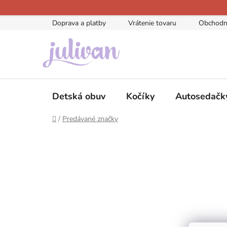
Prejsť
na
Doprava a platby
Vrátenie tovaru
Obchodn
obsah
Detská obuv
Kočíky
Autosedačk
Domov
/
Predávané značky