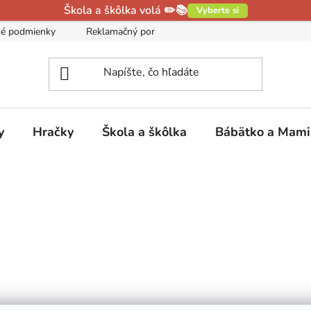
Škola a škôlka volá ✏️📚
Vyberte si
é podmienky
Reklamačný poriadok
Podmienky ochrany oso
y
Hračky
Škola a škôlka
Bábätko a Mam