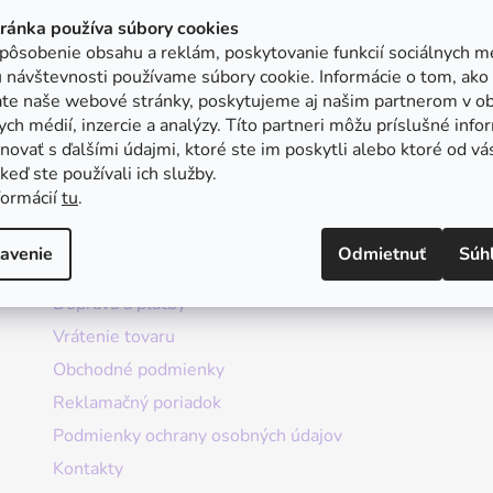
tránka používa súbory cookies
pôsobenie obsahu a reklám, poskytovanie funkcií sociálnych mé
 návštevnosti používame súbory cookie. Informácie o tom, ako
ate naše webové stránky, poskytujeme aj našim partnerom v ob
ych médií, inzercie a analýzy. Títo partneri môžu príslušné info
ovať s ďalšími údajmi, ktoré ste im poskytli alebo ktoré od vá
, keď ste používali ich služby.
formácií
tu
.
Informácie
avenie
Odmietnuť
Súh
Doprava a platby
Vrátenie tovaru
Obchodné podmienky
Reklamačný poriadok
Podmienky ochrany osobných údajov
Kontakty