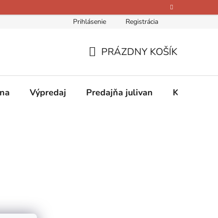
Prihlásenie
Registrácia
bných údajov
Kontakty
O nás
Hodnotenie obchodu
PRÁZDNY KOŠÍK
NÁKUPNÝ
KOŠÍK
ina
Výpredaj
Predajňa julivan
Kontakty