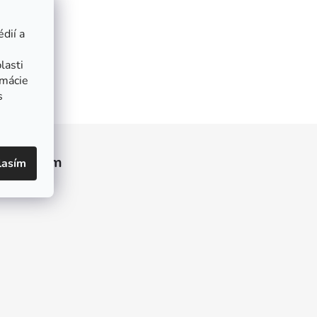
dií a
lasti
rmácie
s
Instagram
lasím