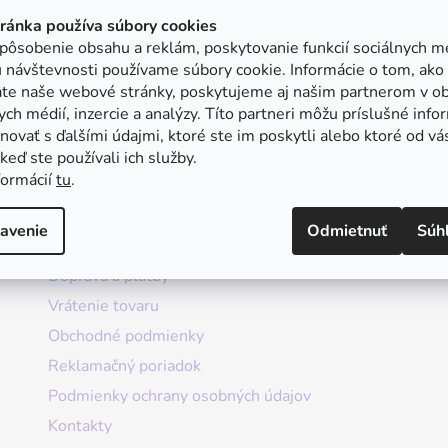
tránka používa súbory cookies
pôsobenie obsahu a reklám, poskytovanie funkcií sociálnych mé
 návštevnosti používame súbory cookie. Informácie o tom, ako
ate naše webové stránky, poskytujeme aj našim partnerom v ob
ych médií, inzercie a analýzy. Títo partneri môžu príslušné info
ovať s ďalšími údajmi, ktoré ste im poskytli alebo ktoré od vá
, keď ste používali ich služby.
formácií
tu
.
Informácie
avenie
Odmietnuť
Súh
Doprava a platby
Vrátenie tovaru
Obchodné podmienky
Reklamačný poriadok
Podmienky ochrany osobných údajov
Kontakty