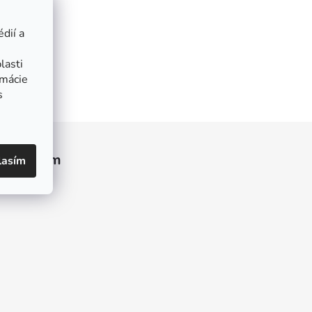
dií a
lasti
rmácie
s
Instagram
lasím