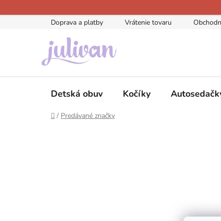
Prejsť
na
Doprava a platby
Vrátenie tovaru
Obchodn
obsah
Detská obuv
Kočíky
Autosedačk
Domov
/
Predávané značky