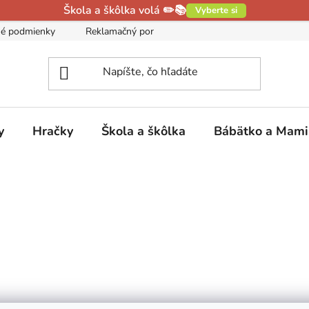
Škola a škôlka volá ✏️📚
Vyberte si
é podmienky
Reklamačný poriadok
Podmienky ochrany oso
y
Hračky
Škola a škôlka
Bábätko a Mam