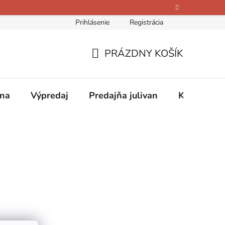
Prihlásenie
Registrácia
bných údajov
Kontakty
O nás
Hodnotenie obchodu
PRÁZDNY KOŠÍK
NÁKUPNÝ
KOŠÍK
ina
Výpredaj
Predajňa julivan
Kontakty