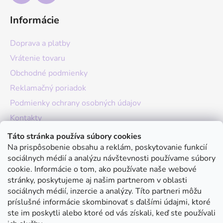
Informácie
Doprava a platby
Vrátenie tovaru
Obchodné podmienky
Reklamačný poriadok
Podmienky ochrany osobných údajov
Kontakty
O nás
Táto stránka používa súbory cookies
Na prispôsobenie obsahu a reklám, poskytovanie funkcií
Hodnotenie obchodu
sociálnych médií a analýzu návštevnosti používame súbory
Moja objednávka
cookie. Informácie o tom, ako používate naše webové
stránky, poskytujeme aj našim partnerom v oblasti
Instagram
sociálnych médií, inzercie a analýzy. Títo partneri môžu
príslušné informácie skombinovať s ďalšími údajmi, ktoré
ste im poskytli alebo ktoré od vás získali, keď ste používali