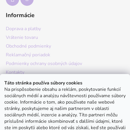
Informácie
Doprava a platby
Vrátenie tovaru
Obchodné podmienky
Reklamačný poriadok
Podmienky ochrany osobných údajov
Kontakty
O nás
Táto stránka používa súbory cookies
Na prispôsobenie obsahu a reklám, poskytovanie funkcií
Hodnotenie obchodu
sociálnych médií a analýzu návštevnosti používame súbory
Moja objednávka
cookie. Informácie o tom, ako používate naše webové
stránky, poskytujeme aj našim partnerom v oblasti
Instagram
sociálnych médií, inzercie a analýzy. Títo partneri môžu
príslušné informácie skombinovať s ďalšími údajmi, ktoré
ste im poskytli alebo ktoré od vás získali, keď ste používali