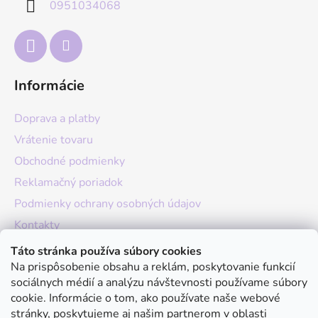
0951034068
i
e
Informácie
Doprava a platby
Vrátenie tovaru
Obchodné podmienky
Reklamačný poriadok
Podmienky ochrany osobných údajov
Kontakty
O nás
Táto stránka používa súbory cookies
Na prispôsobenie obsahu a reklám, poskytovanie funkcií
Hodnotenie obchodu
sociálnych médií a analýzu návštevnosti používame súbory
Moja objednávka
cookie. Informácie o tom, ako používate naše webové
stránky, poskytujeme aj našim partnerom v oblasti