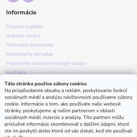
Informácie
Doprava a platby
Vrátenie tovaru
Obchodné podmienky
Reklamačný poriadok
Podmienky ochrany osobných údajov
Kontakty
O nás
Táto stránka používa súbory cookies
Na prispôsobenie obsahu a reklám, poskytovanie funkcií
Hodnotenie obchodu
sociálnych médií a analýzu návštevnosti používame súbory
Moja objednávka
cookie. Informácie o tom, ako používate naše webové
stránky, poskytujeme aj našim partnerom v oblasti
Instagram
sociálnych médií, inzercie a analýzy. Títo partneri môžu
príslušné informácie skombinovať s ďalšími údajmi, ktoré
ste im poskytli alebo ktoré od vás získali, keď ste používali