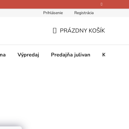
Prihlásenie
Registrácia
bných údajov
Kontakty
O nás
Hodnotenie obchodu
PRÁZDNY KOŠÍK
NÁKUPNÝ
KOŠÍK
ina
Výpredaj
Predajňa julivan
Kontakty