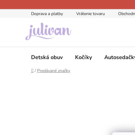
Prejsť
na
Doprava a platby
Vrátenie tovaru
Obchodn
obsah
Detská obuv
Kočíky
Autosedačk
Domov
/
Predávané značky