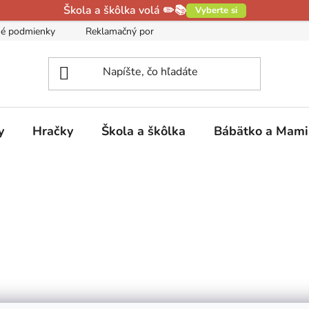
Škola a škôlka volá ✏️📚
Vyberte si
é podmienky
Reklamačný poriadok
Podmienky ochrany oso
y
Hračky
Škola a škôlka
Bábätko a Mam