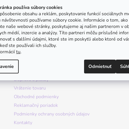
tránka používa súbory cookies
pôsobenie obsahu a reklám, poskytovanie funkcií sociálnych mé
 návštevnosti používame súbory cookie. Informácie o tom, ako
ate naše webové stránky, poskytujeme aj našim partnerom v ob
ych médií, inzercie a analýzy. Títo partneri môžu príslušné info
ovať s ďalšími údajmi, ktoré ste im poskytli alebo ktoré od vá
, keď ste používali ich služby.
formácií
tu
.
Informácie
avenie
Odmietnuť
Súh
Doprava a platby
Vrátenie tovaru
Obchodné podmienky
Reklamačný poriadok
Podmienky ochrany osobných údajov
Kontakty