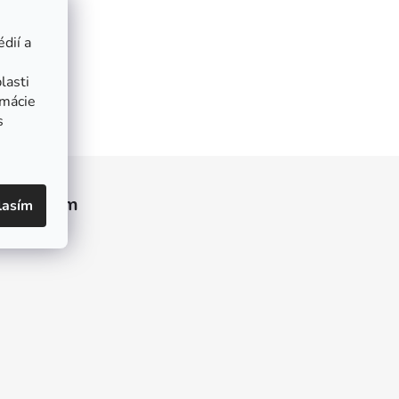
dií a
lasti
rmácie
s
Instagram
lasím