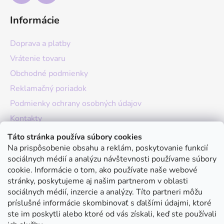
Informácie
Doprava a platby
Vrátenie tovaru
Obchodné podmienky
Reklamačný poriadok
Podmienky ochrany osobných údajov
Kontakty
O nás
Táto stránka používa súbory cookies
Na prispôsobenie obsahu a reklám, poskytovanie funkcií
Hodnotenie obchodu
sociálnych médií a analýzu návštevnosti používame súbory
Moja objednávka
cookie. Informácie o tom, ako používate naše webové
stránky, poskytujeme aj našim partnerom v oblasti
Instagram
sociálnych médií, inzercie a analýzy. Títo partneri môžu
príslušné informácie skombinovať s ďalšími údajmi, ktoré
ste im poskytli alebo ktoré od vás získali, keď ste používali