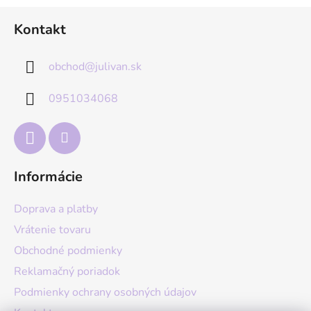
Z
Kontakt
á
p
obchod
@
julivan.sk
ä
t
0951034068
i
e
Informácie
Doprava a platby
Vrátenie tovaru
Obchodné podmienky
Reklamačný poriadok
Podmienky ochrany osobných údajov