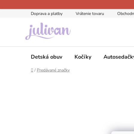
Prejsť
na
Doprava a platby
Vrátenie tovaru
Obchodn
obsah
Detská obuv
Kočíky
Autosedačk
Domov
/
Predávané značky