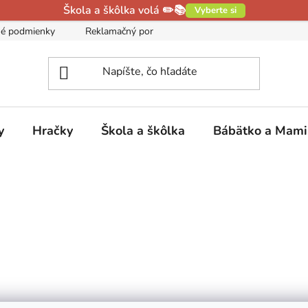
Škola a škôlka volá ✏️📚
Vyberte si
é podmienky
Reklamačný poriadok
Podmienky ochrany oso
y
Hračky
Škola a škôlka
Bábätko a Mam