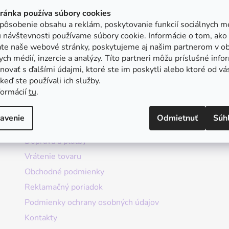
tránka používa súbory cookies
pôsobenie obsahu a reklám, poskytovanie funkcií sociálnych mé
 návštevnosti používame súbory cookie. Informácie o tom, ako
ate naše webové stránky, poskytujeme aj našim partnerom v ob
ych médií, inzercie a analýzy. Títo partneri môžu príslušné info
ovať s ďalšími údajmi, ktoré ste im poskytli alebo ktoré od vá
, keď ste používali ich služby.
formácií
tu
.
Informácie
avenie
Odmietnuť
Súh
Doprava a platby
Vrátenie tovaru
Obchodné podmienky
Reklamačný poriadok
Podmienky ochrany osobných údajov
Kontakty