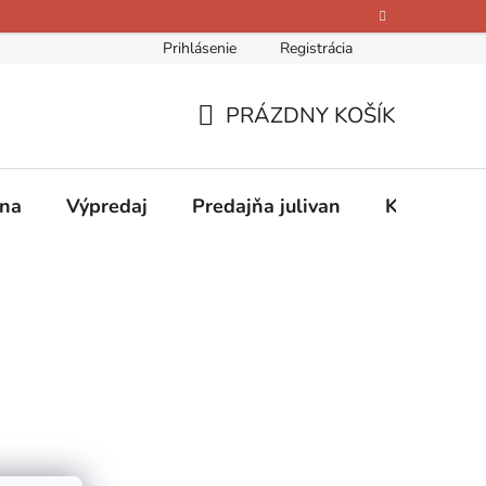
Prihlásenie
Registrácia
bných údajov
Kontakty
O nás
Hodnotenie obchodu
PRÁZDNY KOŠÍK
NÁKUPNÝ
KOŠÍK
ina
Výpredaj
Predajňa julivan
Kontakty