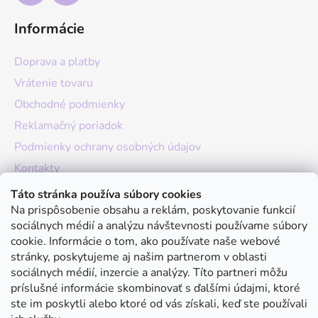
Informácie
Doprava a platby
Vrátenie tovaru
Obchodné podmienky
Reklamačný poriadok
Podmienky ochrany osobných údajov
Kontakty
O nás
Táto stránka používa súbory cookies
Na prispôsobenie obsahu a reklám, poskytovanie funkcií
Hodnotenie obchodu
sociálnych médií a analýzu návštevnosti používame súbory
Moja objednávka
cookie. Informácie o tom, ako používate naše webové
stránky, poskytujeme aj našim partnerom v oblasti
Instagram
sociálnych médií, inzercie a analýzy. Títo partneri môžu
príslušné informácie skombinovať s ďalšími údajmi, ktoré
ste im poskytli alebo ktoré od vás získali, keď ste používali