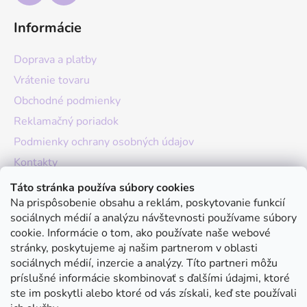
Informácie
Doprava a platby
Vrátenie tovaru
Obchodné podmienky
Reklamačný poriadok
Podmienky ochrany osobných údajov
Kontakty
O nás
Táto stránka používa súbory cookies
Na prispôsobenie obsahu a reklám, poskytovanie funkcií
Hodnotenie obchodu
sociálnych médií a analýzu návštevnosti používame súbory
Moja objednávka
cookie. Informácie o tom, ako používate naše webové
stránky, poskytujeme aj našim partnerom v oblasti
Instagram
sociálnych médií, inzercie a analýzy. Títo partneri môžu
príslušné informácie skombinovať s ďalšími údajmi, ktoré
ste im poskytli alebo ktoré od vás získali, keď ste používali