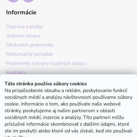
Informácie
Doprava a platby
Vrátenie tovaru
Obchodné podmienky
Reklamačný poriadok
Podmienky ochrany osobných údajov
Kontakty
O nás
Táto stránka používa súbory cookies
Na prispôsobenie obsahu a reklám, poskytovanie funkcií
Hodnotenie obchodu
sociálnych médií a analýzu návštevnosti používame súbory
Moja objednávka
cookie. Informácie o tom, ako používate naše webové
stránky, poskytujeme aj našim partnerom v oblasti
Instagram
sociálnych médií, inzercie a analýzy. Títo partneri môžu
príslušné informácie skombinovať s ďalšími údajmi, ktoré
ste im poskytli alebo ktoré od vás získali, keď ste používali