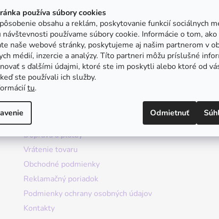
tránka používa súbory cookies
pôsobenie obsahu a reklám, poskytovanie funkcií sociálnych mé
 návštevnosti používame súbory cookie. Informácie o tom, ako
ate naše webové stránky, poskytujeme aj našim partnerom v ob
ych médií, inzercie a analýzy. Títo partneri môžu príslušné info
ovať s ďalšími údajmi, ktoré ste im poskytli alebo ktoré od vá
, keď ste používali ich služby.
formácií
tu
.
Informácie
avenie
Odmietnuť
Súh
Doprava a platby
Vrátenie tovaru
Obchodné podmienky
Reklamačný poriadok
Podmienky ochrany osobných údajov
Kontakty