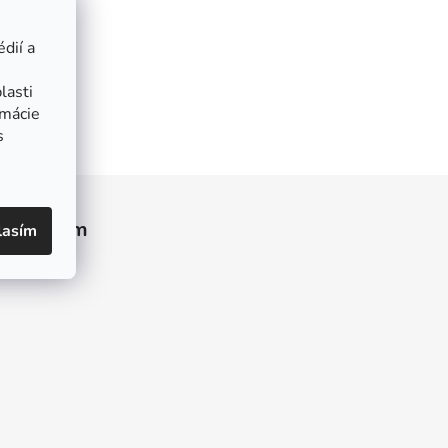
dií a
lasti
rmácie
s
Instagram
lasím