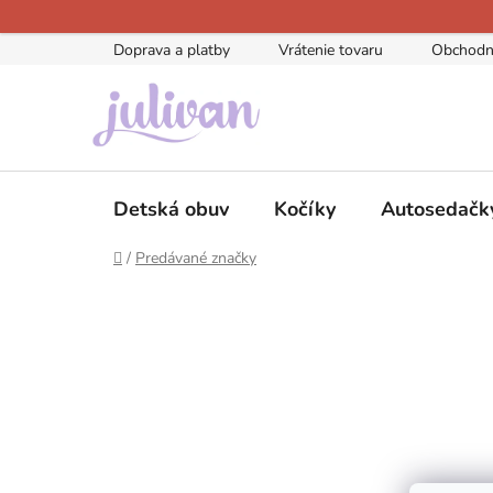
Prejsť
na
Doprava a platby
Vrátenie tovaru
Obchodn
obsah
Detská obuv
Kočíky
Autosedačk
Domov
/
Predávané značky