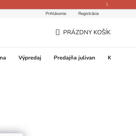
Prihlásenie
Registrácia
bných údajov
Kontakty
O nás
Hodnotenie obchodu
PRÁZDNY KOŠÍK
NÁKUPNÝ
KOŠÍK
ina
Výpredaj
Predajňa julivan
Kontakty