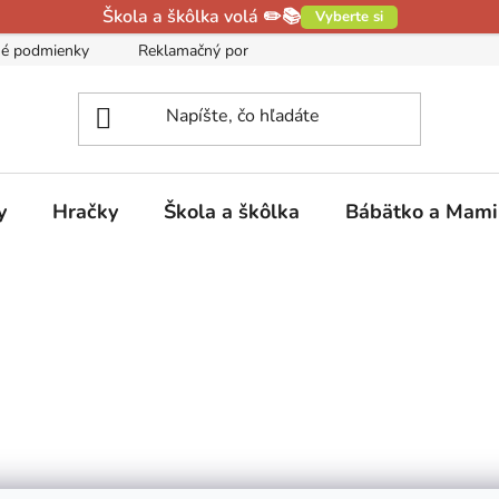
Škola a škôlka volá ✏️📚
Vyberte si
é podmienky
Reklamačný poriadok
Podmienky ochrany oso
y
Hračky
Škola a škôlka
Bábätko a Mam