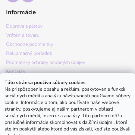
Informácie
Doprava a platby
Vrátenie tovaru
Obchodné podmienky
Reklamačný poriadok
Podmienky ochrany osobných údajov
Kontakty
O nás
Táto stránka používa súbory cookies
Na prispôsobenie obsahu a reklám, poskytovanie funkcií
Hodnotenie obchodu
sociálnych médií a analýzu návštevnosti používame súbory
Moja objednávka
cookie. Informácie o tom, ako používate naše webové
stránky, poskytujeme aj našim partnerom v oblasti
Instagram
sociálnych médií, inzercie a analýzy. Títo partneri môžu
príslušné informácie skombinovať s ďalšími údajmi, ktoré
ste im poskytli alebo ktoré od vás získali, keď ste používali