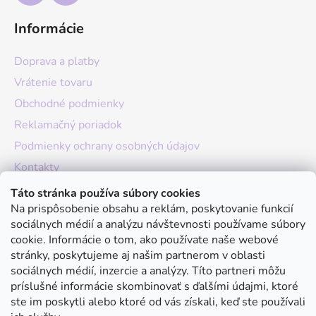
Informácie
Doprava a platby
Vrátenie tovaru
Obchodné podmienky
Reklamačný poriadok
Podmienky ochrany osobných údajov
Kontakty
O nás
Táto stránka používa súbory cookies
Na prispôsobenie obsahu a reklám, poskytovanie funkcií
Hodnotenie obchodu
sociálnych médií a analýzu návštevnosti používame súbory
Moja objednávka
cookie. Informácie o tom, ako používate naše webové
stránky, poskytujeme aj našim partnerom v oblasti
Instagram
sociálnych médií, inzercie a analýzy. Títo partneri môžu
príslušné informácie skombinovať s ďalšími údajmi, ktoré
ste im poskytli alebo ktoré od vás získali, keď ste používali