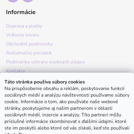
Informácie
Doprava a platby
Vrátenie tovaru
Obchodné podmienky
Reklamačný poriadok
Podmienky ochrany osobných údajov
Kontakty
O nás
Táto stránka používa súbory cookies
Na prispôsobenie obsahu a reklám, poskytovanie funkcií
Hodnotenie obchodu
sociálnych médií a analýzu návštevnosti používame súbory
Moja objednávka
cookie. Informácie o tom, ako používate naše webové
stránky, poskytujeme aj našim partnerom v oblasti
Instagram
sociálnych médií, inzercie a analýzy. Títo partneri môžu
príslušné informácie skombinovať s ďalšími údajmi, ktoré
ste im poskytli alebo ktoré od vás získali, keď ste používali