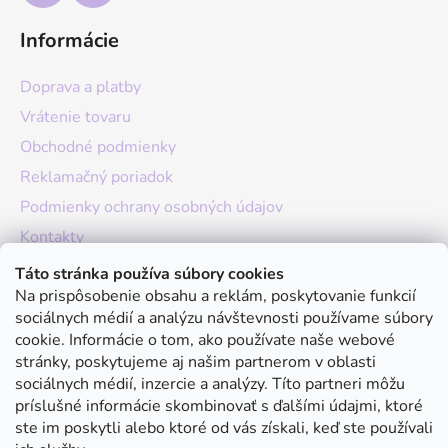
Informácie
Doprava a platby
Vrátenie tovaru
Obchodné podmienky
Reklamačný poriadok
Podmienky ochrany osobných údajov
Kontakty
O nás
Táto stránka používa súbory cookies
Na prispôsobenie obsahu a reklám, poskytovanie funkcií
Hodnotenie obchodu
sociálnych médií a analýzu návštevnosti používame súbory
Moja objednávka
cookie. Informácie o tom, ako používate naše webové
stránky, poskytujeme aj našim partnerom v oblasti
Instagram
sociálnych médií, inzercie a analýzy. Títo partneri môžu
príslušné informácie skombinovať s ďalšími údajmi, ktoré
ste im poskytli alebo ktoré od vás získali, keď ste používali