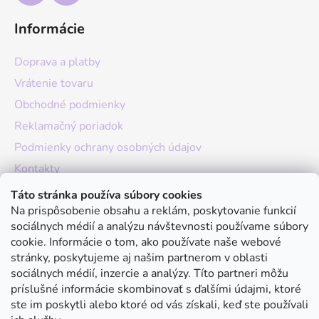
Informácie
Doprava a platby
Vrátenie tovaru
Obchodné podmienky
Reklamačný poriadok
Podmienky ochrany osobných údajov
Kontakty
O nás
Táto stránka používa súbory cookies
Na prispôsobenie obsahu a reklám, poskytovanie funkcií
Hodnotenie obchodu
sociálnych médií a analýzu návštevnosti používame súbory
Moja objednávka
cookie. Informácie o tom, ako používate naše webové
stránky, poskytujeme aj našim partnerom v oblasti
Instagram
sociálnych médií, inzercie a analýzy. Títo partneri môžu
príslušné informácie skombinovať s ďalšími údajmi, ktoré
ste im poskytli alebo ktoré od vás získali, keď ste používali