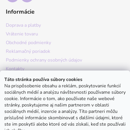
Informácie
Doprava a platby
Vrátenie tovaru
Obchodné podmienky
Reklamačný poriadok
Podmienky ochrany osobných údajov
Kontakty
O nás
Táto stránka používa súbory cookies
Na prispôsobenie obsahu a reklám, poskytovanie funkcií
Hodnotenie obchodu
sociálnych médií a analýzu návštevnosti používame súbory
Moja objednávka
cookie. Informácie o tom, ako používate naše webové
stránky, poskytujeme aj našim partnerom v oblasti
Instagram
sociálnych médií, inzercie a analýzy. Títo partneri môžu
príslušné informácie skombinovať s ďalšími údajmi, ktoré
ste im poskytli alebo ktoré od vás získali, keď ste používali