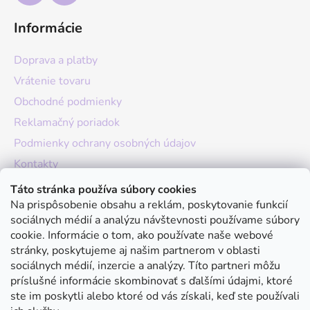
Informácie
Doprava a platby
Vrátenie tovaru
Obchodné podmienky
Reklamačný poriadok
Podmienky ochrany osobných údajov
Kontakty
O nás
Táto stránka používa súbory cookies
Na prispôsobenie obsahu a reklám, poskytovanie funkcií
Hodnotenie obchodu
sociálnych médií a analýzu návštevnosti používame súbory
Moja objednávka
cookie. Informácie o tom, ako používate naše webové
stránky, poskytujeme aj našim partnerom v oblasti
Instagram
sociálnych médií, inzercie a analýzy. Títo partneri môžu
príslušné informácie skombinovať s ďalšími údajmi, ktoré
ste im poskytli alebo ktoré od vás získali, keď ste používali