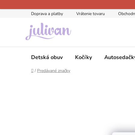
Prejsť
na
Doprava a platby
Vrátenie tovaru
Obchodn
obsah
Detská obuv
Kočíky
Autosedačk
Domov
/
Predávané značky