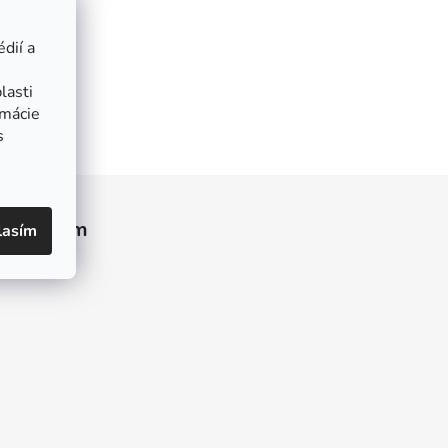
dií a
lasti
rmácie
s
Instagram
lasím