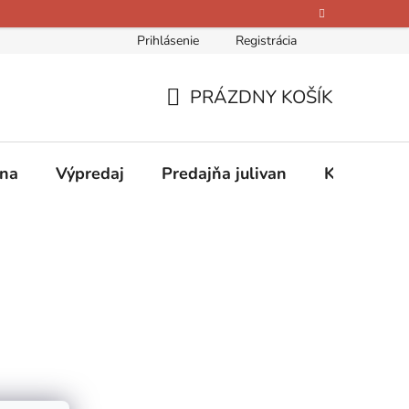
Prihlásenie
Registrácia
bných údajov
Kontakty
O nás
Hodnotenie obchodu
PRÁZDNY KOŠÍK
NÁKUPNÝ
KOŠÍK
ina
Výpredaj
Predajňa julivan
Kontakty