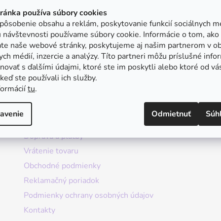
tránka používa súbory cookies
pôsobenie obsahu a reklám, poskytovanie funkcií sociálnych mé
 návštevnosti používame súbory cookie. Informácie o tom, ako
ate naše webové stránky, poskytujeme aj našim partnerom v ob
ych médií, inzercie a analýzy. Títo partneri môžu príslušné info
ovať s ďalšími údajmi, ktoré ste im poskytli alebo ktoré od vá
, keď ste používali ich služby.
formácií
tu
.
Informácie
avenie
Odmietnuť
Súh
Doprava a platby
Vrátenie tovaru
Obchodné podmienky
Reklamačný poriadok
Podmienky ochrany osobných údajov
Kontakty