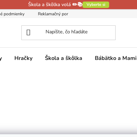
Škola a škôlka volá ✏️📚
Vyberte si
é podmienky
Reklamačný poriadok
Podmienky ochrany oso
y
Hračky
Škola a škôlka
Bábätko a Mam