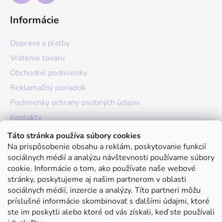
Informácie
Doprava a platby
Vrátenie tovaru
Obchodné podmienky
Reklamačný poriadok
Podmienky ochrany osobných údajov
Kontakty
O nás
Táto stránka používa súbory cookies
Na prispôsobenie obsahu a reklám, poskytovanie funkcií
Hodnotenie obchodu
sociálnych médií a analýzu návštevnosti používame súbory
Moja objednávka
cookie. Informácie o tom, ako používate naše webové
stránky, poskytujeme aj našim partnerom v oblasti
Instagram
sociálnych médií, inzercie a analýzy. Títo partneri môžu
príslušné informácie skombinovať s ďalšími údajmi, ktoré
ste im poskytli alebo ktoré od vás získali, keď ste používali