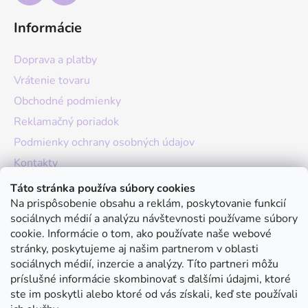
Informácie
Doprava a platby
Vrátenie tovaru
Obchodné podmienky
Reklamačný poriadok
Podmienky ochrany osobných údajov
Kontakty
O nás
Táto stránka používa súbory cookies
Na prispôsobenie obsahu a reklám, poskytovanie funkcií
Hodnotenie obchodu
sociálnych médií a analýzu návštevnosti používame súbory
Moja objednávka
cookie. Informácie o tom, ako používate naše webové
stránky, poskytujeme aj našim partnerom v oblasti
Instagram
sociálnych médií, inzercie a analýzy. Títo partneri môžu
príslušné informácie skombinovať s ďalšími údajmi, ktoré
ste im poskytli alebo ktoré od vás získali, keď ste používali