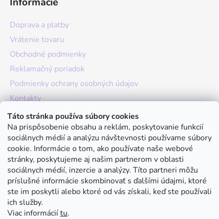
Informácie
Doprava a platby
Vrátenie tovaru
Obchodné podmienky
Reklamačný poriadok
Podmienky ochrany osobných údajov
Kontakty
O nás
Táto stránka používa súbory cookies
Na prispôsobenie obsahu a reklám, poskytovanie funkcií
Hodnotenie obchodu
sociálnych médií a analýzu návštevnosti používame súbory
Moja objednávka
cookie. Informácie o tom, ako používate naše webové
stránky, poskytujeme aj našim partnerom v oblasti
Instagram
sociálnych médií, inzercie a analýzy. Títo partneri môžu
príslušné informácie skombinovať s ďalšími údajmi, ktoré
ste im poskytli alebo ktoré od vás získali, keď ste používali
ich služby.
Viac informácií
tu
.