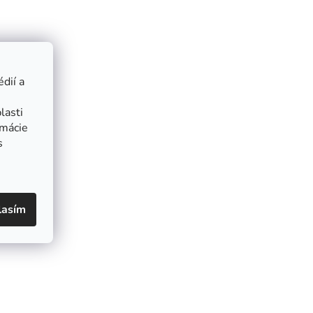
dií a
lasti
rmácie
s
lasím