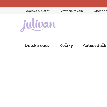
Prejsť
na
Doprava a platby
Vrátenie tovaru
Obchodn
obsah
Detská obuv
Kočíky
Autosedačk