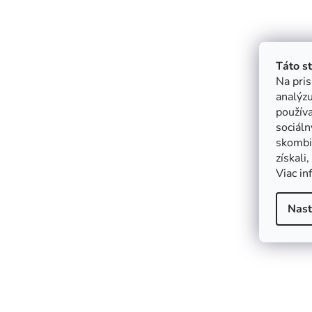
Táto s
Na pris
analýzu
použív
sociáln
skombin
získali
Viac in
Nast