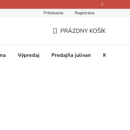
Prihlásenie
Registrácia
bných údajov
Kontakty
O nás
Hodnotenie obchodu
PRÁZDNY KOŠÍK
NÁKUPNÝ
KOŠÍK
ina
Výpredaj
Predajňa julivan
Kontakty