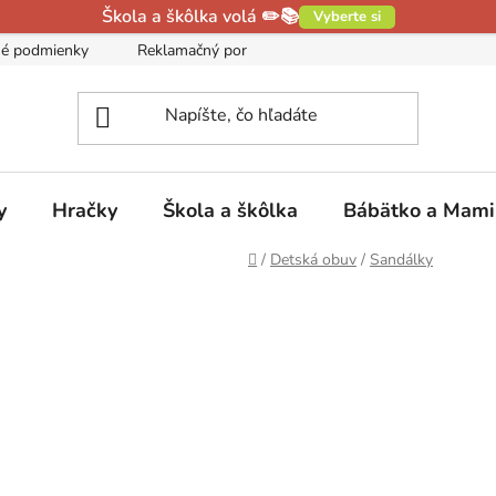
Škola a škôlka volá ✏️📚
Vyberte si
é podmienky
Reklamačný poriadok
Podmienky ochrany oso
y
Hračky
Škola a škôlka
Bábätko a Mam
Domov
/
Detská obuv
/
Sandálky