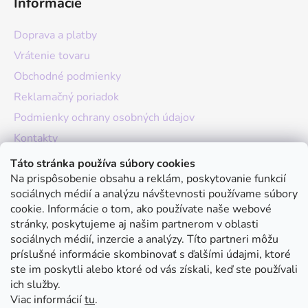
Informácie
Doprava a platby
Vrátenie tovaru
Obchodné podmienky
Reklamačný poriadok
Podmienky ochrany osobných údajov
Kontakty
O nás
Táto stránka používa súbory cookies
Na prispôsobenie obsahu a reklám, poskytovanie funkcií
Hodnotenie obchodu
sociálnych médií a analýzu návštevnosti používame súbory
Moja objednávka
cookie. Informácie o tom, ako používate naše webové
stránky, poskytujeme aj našim partnerom v oblasti
Instagram
sociálnych médií, inzercie a analýzy. Títo partneri môžu
príslušné informácie skombinovať s ďalšími údajmi, ktoré
ste im poskytli alebo ktoré od vás získali, keď ste používali
ich služby.
Viac informácií
tu
.