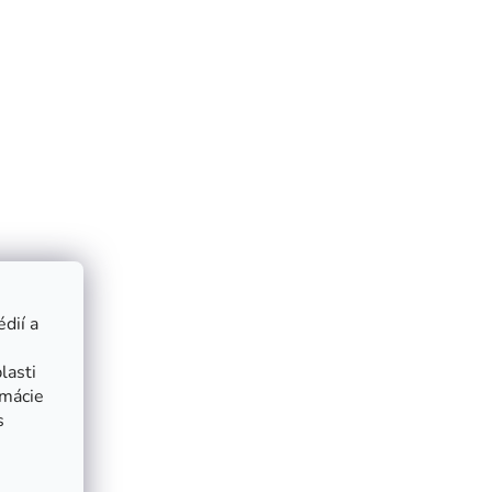
dií a
lasti
rmácie
s