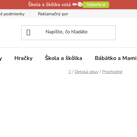
Škola a škôlka volá ✏️📚
Vyberte si
é podmienky
Reklamačný poriadok
Podmienky ochrany oso
y
Hračky
Škola a škôlka
Bábätko a Mam
Domov
/
Detská obuv
/
Prechodné