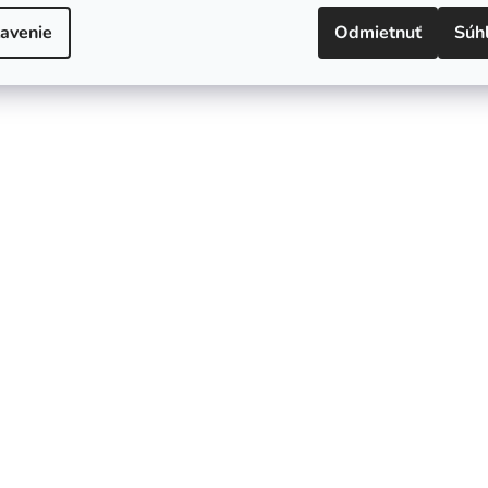
avenie
Odmietnuť
Súh