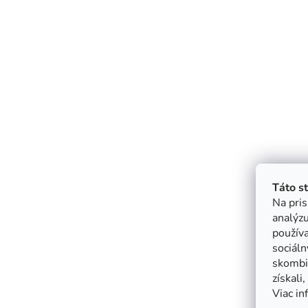
Táto s
Na pris
analýzu
použív
sociáln
skombin
získali
Viac in