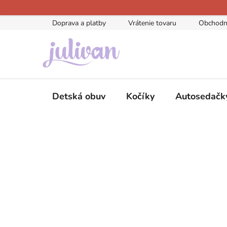
Prejsť
na
Doprava a platby
Vrátenie tovaru
Obchodn
obsah
Detská obuv
Kočíky
Autosedačk