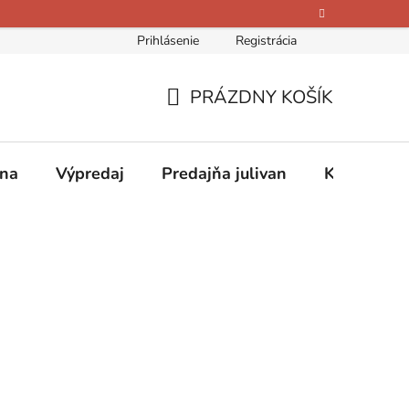
Prihlásenie
Registrácia
bných údajov
Kontakty
O nás
Hodnotenie obchodu
PRÁZDNY KOŠÍK
NÁKUPNÝ
KOŠÍK
ina
Výpredaj
Predajňa julivan
Kontakty