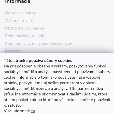
Informácie
Doprava a platby
Vrátenie tovaru
Obchodné podmienky
Reklamačný poriadok
Podmienky ochrany osobných údajov
Kontakty
O nás
Táto stránka používa súbory cookies
Na prispôsobenie obsahu a reklám, poskytovanie funkcií
Hodnotenie obchodu
sociálnych médií a analýzu návštevnosti používame súbory
Moja objednávka
cookie. Informácie o tom, ako používate naše webové
stránky, poskytujeme aj našim partnerom v oblasti
Instagram
sociálnych médií, inzercie a analýzy. Títo partneri môžu
príslušné informácie skombinovať s ďalšími údajmi, ktoré
ste im poskytli alebo ktoré od vás získali, keď ste používali
ich služby.
Viac informácií
tu
.