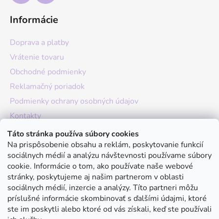
Informácie
Doprava a platby
Vrátenie tovaru
Obchodné podmienky
Reklamačný poriadok
Podmienky ochrany osobných údajov
Kontakty
O nás
Táto stránka používa súbory cookies
Na prispôsobenie obsahu a reklám, poskytovanie funkcií
Hodnotenie obchodu
sociálnych médií a analýzu návštevnosti používame súbory
Moja objednávka
cookie. Informácie o tom, ako používate naše webové
stránky, poskytujeme aj našim partnerom v oblasti
Instagram
sociálnych médií, inzercie a analýzy. Títo partneri môžu
príslušné informácie skombinovať s ďalšími údajmi, ktoré
ste im poskytli alebo ktoré od vás získali, keď ste používali