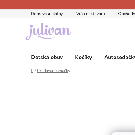
Prejsť
na
Doprava a platby
Vrátenie tovaru
Obchodn
obsah
Detská obuv
Kočíky
Autosedačk
Domov
/
Predávané značky