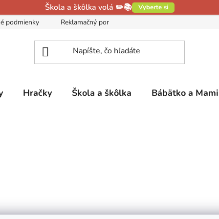
Škola a škôlka volá ✏️📚
Vyberte si
é podmienky
Reklamačný poriadok
Podmienky ochrany oso
y
Hračky
Škola a škôlka
Bábätko a Mam