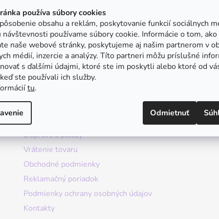
tránka používa súbory cookies
pôsobenie obsahu a reklám, poskytovanie funkcií sociálnych mé
 návštevnosti používame súbory cookie. Informácie o tom, ako
ate naše webové stránky, poskytujeme aj našim partnerom v ob
ych médií, inzercie a analýzy. Títo partneri môžu príslušné info
ovať s ďalšími údajmi, ktoré ste im poskytli alebo ktoré od vá
, keď ste používali ich služby.
formácií
tu
.
Informácie
avenie
Odmietnuť
Súh
Doprava a platby
Vrátenie tovaru
Obchodné podmienky
Reklamačný poriadok
Podmienky ochrany osobných údajov
Kontakty