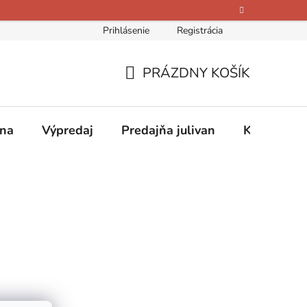
Prihlásenie
Registrácia
bných údajov
Kontakty
O nás
Hodnotenie obchodu
PRÁZDNY KOŠÍK
NÁKUPNÝ
KOŠÍK
ina
Výpredaj
Predajňa julivan
Kontakty