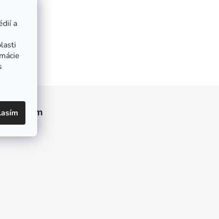
dií a
lasti
rmácie
s
Instagram
lasím