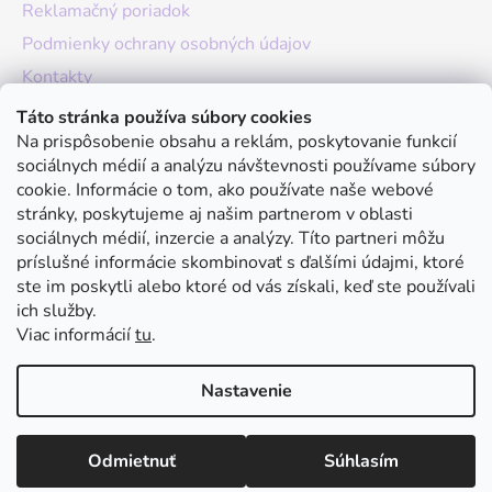
Reklamačný poriadok
Podmienky ochrany osobných údajov
Kontakty
O nás
Táto stránka používa súbory cookies
Na prispôsobenie obsahu a reklám, poskytovanie funkcií
Hodnotenie obchodu
sociálnych médií a analýzu návštevnosti používame súbory
Moja objednávka
cookie. Informácie o tom, ako používate naše webové
stránky, poskytujeme aj našim partnerom v oblasti
Instagram
sociálnych médií, inzercie a analýzy. Títo partneri môžu
príslušné informácie skombinovať s ďalšími údajmi, ktoré
ste im poskytli alebo ktoré od vás získali, keď ste používali
ich služby.
Viac informácií
tu
.
Nastavenie
Vytvoril Shoptet
Odmietnuť
Súhlasím
Copyright 2026
julivan
. Všetky práva vyhradené.
Upraviť
nastavenie cookies