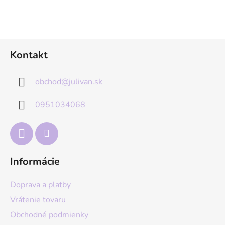
Z
Kontakt
á
p
obchod
@
julivan.sk
ä
t
0951034068
i
e
Informácie
Doprava a platby
Vrátenie tovaru
Obchodné podmienky