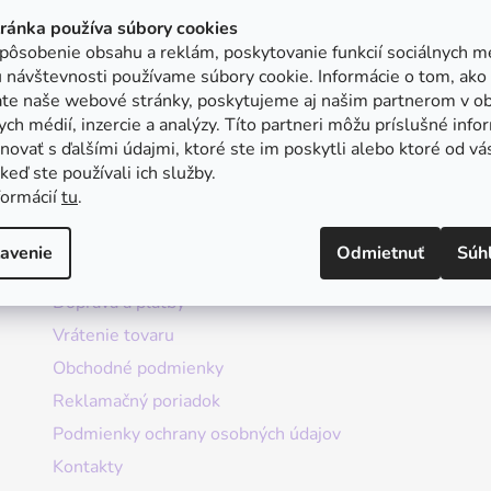
tránka používa súbory cookies
pôsobenie obsahu a reklám, poskytovanie funkcií sociálnych mé
 návštevnosti používame súbory cookie. Informácie o tom, ako
ate naše webové stránky, poskytujeme aj našim partnerom v ob
ych médií, inzercie a analýzy. Títo partneri môžu príslušné info
ovať s ďalšími údajmi, ktoré ste im poskytli alebo ktoré od vá
, keď ste používali ich služby.
formácií
tu
.
Informácie
avenie
Odmietnuť
Súh
Doprava a platby
Vrátenie tovaru
Obchodné podmienky
Reklamačný poriadok
Podmienky ochrany osobných údajov
Kontakty