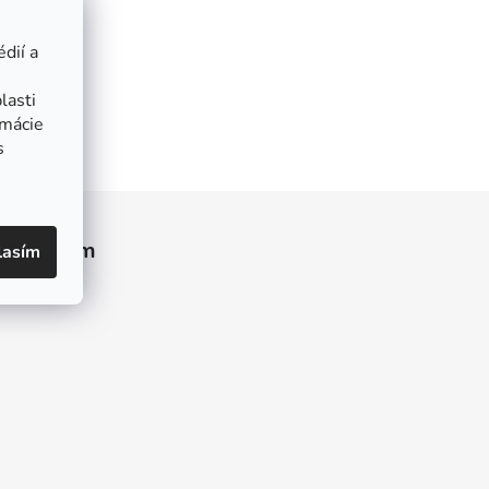
dií a
lasti
rmácie
s
Instagram
lasím