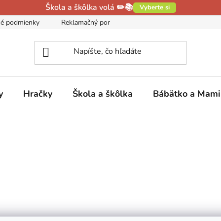
Škola a škôlka volá ✏️📚
Vyberte si
é podmienky
Reklamačný poriadok
Podmienky ochrany oso
y
Hračky
Škola a škôlka
Bábätko a Mam