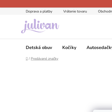
Prejsť
na
Doprava a platby
Vrátenie tovaru
Obchodn
obsah
Detská obuv
Kočíky
Autosedačk
Domov
/
Predávané značky