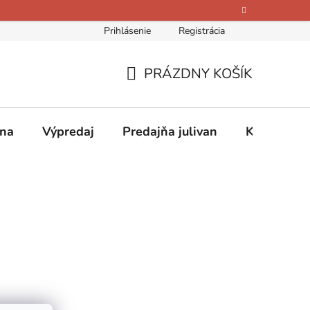
Prihlásenie
Registrácia
bných údajov
Kontakty
O nás
Hodnotenie obchodu
PRÁZDNY KOŠÍK
NÁKUPNÝ
KOŠÍK
ina
Výpredaj
Predajňa julivan
Kontakty