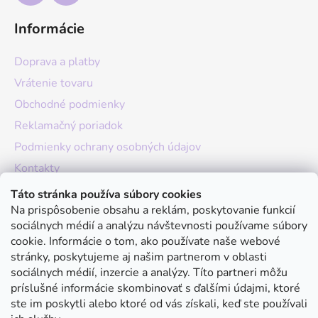
Informácie
Doprava a platby
Vrátenie tovaru
Obchodné podmienky
Reklamačný poriadok
Podmienky ochrany osobných údajov
Kontakty
O nás
Táto stránka používa súbory cookies
Na prispôsobenie obsahu a reklám, poskytovanie funkcií
Hodnotenie obchodu
sociálnych médií a analýzu návštevnosti používame súbory
Moja objednávka
cookie. Informácie o tom, ako používate naše webové
stránky, poskytujeme aj našim partnerom v oblasti
Instagram
sociálnych médií, inzercie a analýzy. Títo partneri môžu
príslušné informácie skombinovať s ďalšími údajmi, ktoré
ste im poskytli alebo ktoré od vás získali, keď ste používali