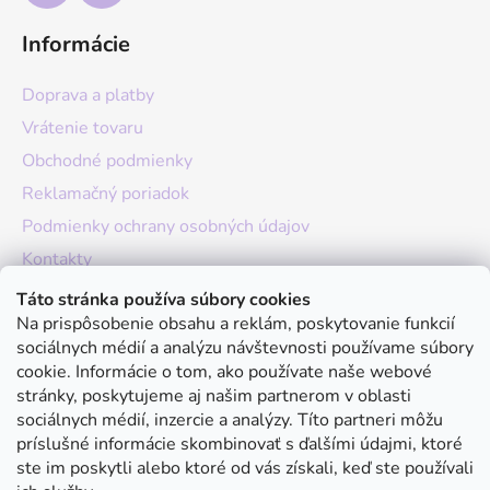
Informácie
Doprava a platby
Vrátenie tovaru
Obchodné podmienky
Reklamačný poriadok
Podmienky ochrany osobných údajov
Kontakty
O nás
Táto stránka používa súbory cookies
Na prispôsobenie obsahu a reklám, poskytovanie funkcií
Hodnotenie obchodu
sociálnych médií a analýzu návštevnosti používame súbory
Moja objednávka
cookie. Informácie o tom, ako používate naše webové
stránky, poskytujeme aj našim partnerom v oblasti
Instagram
sociálnych médií, inzercie a analýzy. Títo partneri môžu
príslušné informácie skombinovať s ďalšími údajmi, ktoré
ste im poskytli alebo ktoré od vás získali, keď ste používali