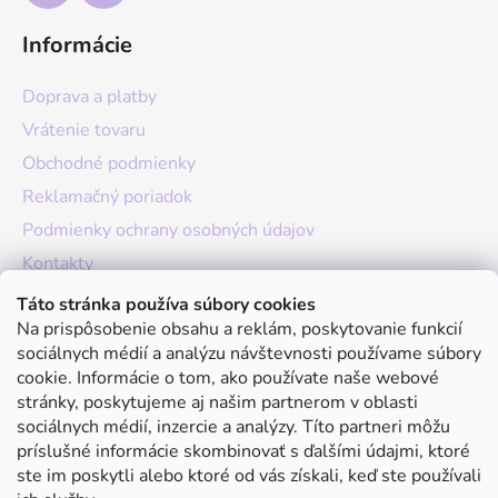
Informácie
Doprava a platby
Vrátenie tovaru
Obchodné podmienky
Reklamačný poriadok
Podmienky ochrany osobných údajov
Kontakty
O nás
Táto stránka používa súbory cookies
Na prispôsobenie obsahu a reklám, poskytovanie funkcií
Hodnotenie obchodu
sociálnych médií a analýzu návštevnosti používame súbory
Moja objednávka
cookie. Informácie o tom, ako používate naše webové
stránky, poskytujeme aj našim partnerom v oblasti
Instagram
sociálnych médií, inzercie a analýzy. Títo partneri môžu
príslušné informácie skombinovať s ďalšími údajmi, ktoré
ste im poskytli alebo ktoré od vás získali, keď ste používali