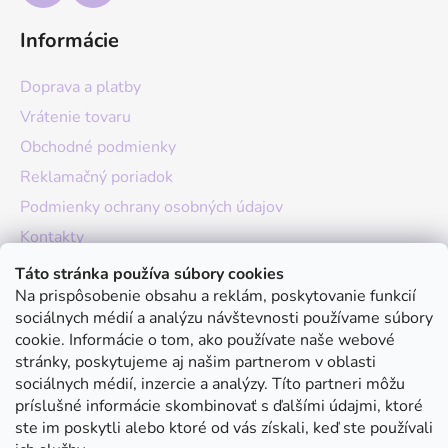
Informácie
Doprava a platby
Vrátenie tovaru
Obchodné podmienky
Reklamačný poriadok
Podmienky ochrany osobných údajov
Kontakty
O nás
Táto stránka používa súbory cookies
Na prispôsobenie obsahu a reklám, poskytovanie funkcií
Hodnotenie obchodu
sociálnych médií a analýzu návštevnosti používame súbory
Moja objednávka
cookie. Informácie o tom, ako používate naše webové
stránky, poskytujeme aj našim partnerom v oblasti
Instagram
sociálnych médií, inzercie a analýzy. Títo partneri môžu
príslušné informácie skombinovať s ďalšími údajmi, ktoré
ste im poskytli alebo ktoré od vás získali, keď ste používali