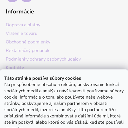
Informácie
Doprava a platby
Vrátenie tovaru
Obchodné podmienky
Reklamačný poriadok
Podmienky ochrany osobných údajov
Kontakty
O nás
Táto stránka používa súbory cookies
Na prispôsobenie obsahu a reklám, poskytovanie funkcií
Hodnotenie obchodu
sociálnych médií a analýzu návštevnosti používame súbory
Moja objednávka
cookie. Informácie o tom, ako používate naše webové
stránky, poskytujeme aj našim partnerom v oblasti
Instagram
sociálnych médií, inzercie a analýzy. Títo partneri môžu
príslušné informácie skombinovať s ďalšími údajmi, ktoré
ste im poskytli alebo ktoré od vás získali, keď ste používali