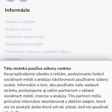
Informácie
Doprava a platby
Vrátenie tovaru
Obchodné podmienky
Reklamačný poriadok
Podmienky ochrany osobných údajov
Kontakty
O nás
Táto stránka používa súbory cookies
Na prispôsobenie obsahu a reklám, poskytovanie funkcií
Hodnotenie obchodu
sociálnych médií a analýzu návštevnosti používame súbory
Moja objednávka
cookie. Informácie o tom, ako používate naše webové
stránky, poskytujeme aj našim partnerom v oblasti
Instagram
sociálnych médií, inzercie a analýzy. Títo partneri môžu
príslušné informácie skombinovať s ďalšími údajmi, ktoré
ste im poskytli alebo ktoré od vás získali, keď ste používali