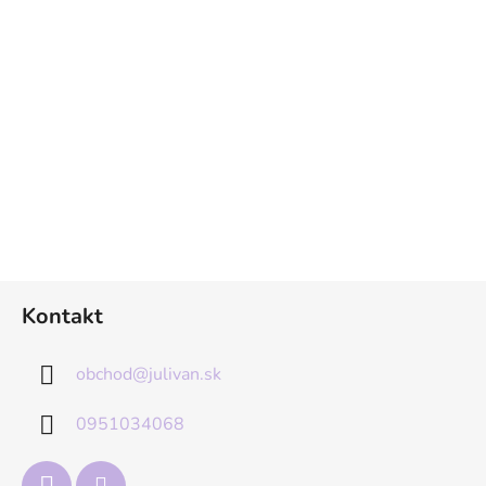
Z
Kontakt
á
p
obchod
@
julivan.sk
ä
t
0951034068
i
e