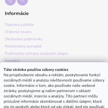
Informácie
Doprava a platby
Vrátenie tovaru
Obchodné podmienky
Reklamačný poriadok
Podmienky ochrany osobných údajov
Kontakty
O nás
Táto stránka používa súbory cookies
Na prispôsobenie obsahu a reklám, poskytovanie funkcií
Hodnotenie obchodu
sociálnych médií a analýzu návštevnosti používame súbory
Moja objednávka
cookie. Informácie o tom, ako používate naše webové
stránky, poskytujeme aj našim partnerom v oblasti
Instagram
sociálnych médií, inzercie a analýzy. Títo partneri môžu
príslušné informácie skombinovať s ďalšími údajmi, ktoré
ste im poskytli alebo ktoré od vás získali, keď ste používali