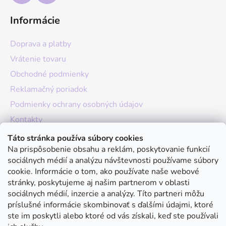
Informácie
Doprava a platby
Vrátenie tovaru
Obchodné podmienky
Reklamačný poriadok
Podmienky ochrany osobných údajov
Kontakty
O nás
Táto stránka používa súbory cookies
Na prispôsobenie obsahu a reklám, poskytovanie funkcií
Hodnotenie obchodu
sociálnych médií a analýzu návštevnosti používame súbory
Moja objednávka
cookie. Informácie o tom, ako používate naše webové
stránky, poskytujeme aj našim partnerom v oblasti
Instagram
sociálnych médií, inzercie a analýzy. Títo partneri môžu
príslušné informácie skombinovať s ďalšími údajmi, ktoré
ste im poskytli alebo ktoré od vás získali, keď ste používali