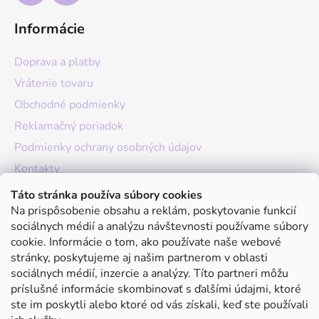
Informácie
Doprava a platby
Vrátenie tovaru
Obchodné podmienky
Reklamačný poriadok
Podmienky ochrany osobných údajov
Kontakty
O nás
Táto stránka používa súbory cookies
Na prispôsobenie obsahu a reklám, poskytovanie funkcií
Hodnotenie obchodu
sociálnych médií a analýzu návštevnosti používame súbory
Moja objednávka
cookie. Informácie o tom, ako používate naše webové
stránky, poskytujeme aj našim partnerom v oblasti
Instagram
sociálnych médií, inzercie a analýzy. Títo partneri môžu
príslušné informácie skombinovať s ďalšími údajmi, ktoré
ste im poskytli alebo ktoré od vás získali, keď ste používali