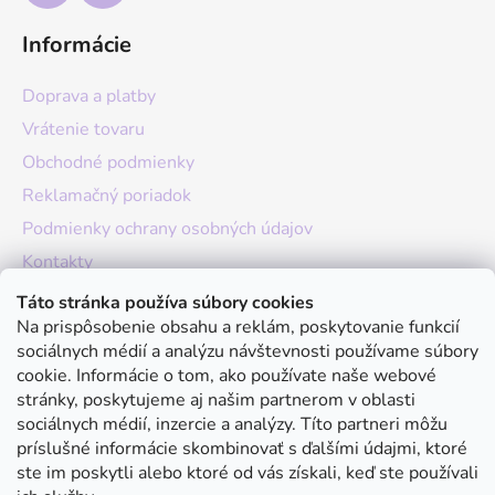
Informácie
Doprava a platby
Vrátenie tovaru
Obchodné podmienky
Reklamačný poriadok
Podmienky ochrany osobných údajov
Kontakty
O nás
Táto stránka používa súbory cookies
Na prispôsobenie obsahu a reklám, poskytovanie funkcií
Hodnotenie obchodu
sociálnych médií a analýzu návštevnosti používame súbory
Moja objednávka
cookie. Informácie o tom, ako používate naše webové
stránky, poskytujeme aj našim partnerom v oblasti
Instagram
sociálnych médií, inzercie a analýzy. Títo partneri môžu
príslušné informácie skombinovať s ďalšími údajmi, ktoré
ste im poskytli alebo ktoré od vás získali, keď ste používali