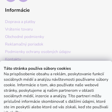
Informácie
Doprava a platby
Vrátenie tovaru
Obchodné podmienky
Reklamačný poriadok
Podmienky ochrany osobných údajov
Kontakty
O nás
Táto stránka používa súbory cookies
Na prispôsobenie obsahu a reklám, poskytovanie funkcií
Hodnotenie obchodu
sociálnych médií a analýzu návštevnosti používame súbory
Moja objednávka
cookie. Informácie o tom, ako používate naše webové
stránky, poskytujeme aj našim partnerom v oblasti
Instagram
sociálnych médií, inzercie a analýzy. Títo partneri môžu
príslušné informácie skombinovať s ďalšími údajmi, ktoré
ste im poskytli alebo ktoré od vás získali, keď ste používali