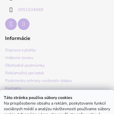
t
0951034068
i
e
Informácie
Doprava a platby
Vrátenie tovaru
Obchodné podmienky
Reklamačný poriadok
Podmienky ochrany osobných údajov
Kontakty
O nás
Táto stránka používa súbory cookies
Na prispôsobenie obsahu a reklám, poskytovanie funkcií
Hodnotenie obchodu
sociálnych médií a analýzu návštevnosti používame súbory
Moja objednávka