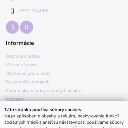
t
0951034068
i
e
Informácie
Doprava a platby
Vrátenie tovaru
Obchodné podmienky
Reklamačný poriadok
Podmienky ochrany osobných údajov
Kontakty
O nás
Táto stránka používa súbory cookies
Na prispôsobenie obsahu a reklám, poskytovanie funkcií
Hodnotenie obchodu
sociálnych médií a analýzu návštevnosti používame súbory
Moja objednávka