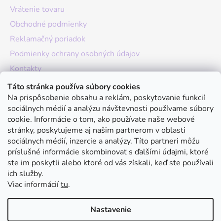
Vrátenie tovaru
Obchodné podmienky
Reklamačný poriadok
Podmienky ochrany osobných údajov
Kontakty
O nás
Táto stránka používa súbory cookies
Na prispôsobenie obsahu a reklám, poskytovanie funkcií
Hodnotenie obchodu
sociálnych médií a analýzu návštevnosti používame súbory
Moja objednávka
cookie. Informácie o tom, ako používate naše webové
stránky, poskytujeme aj našim partnerom v oblasti
Instagram
sociálnych médií, inzercie a analýzy. Títo partneri môžu
príslušné informácie skombinovať s ďalšími údajmi, ktoré
ste im poskytli alebo ktoré od vás získali, keď ste používali
ich služby.
Viac informácií
tu
.
Nastavenie