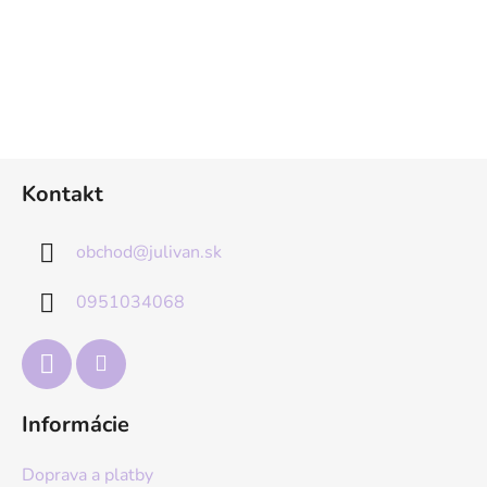
Z
Kontakt
á
p
obchod
@
julivan.sk
ä
t
0951034068
i
e
Informácie
Doprava a platby