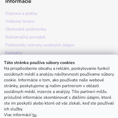
Informácie
Doprava a platby
Vrátenie tovaru
Obchodné podmienky
Reklamačný poriadok
Podmienky ochrany osobných údajov
Kontakty
O nás
Táto stránka používa súbory cookies
Na prispôsobenie obsahu a reklám, poskytovanie funkcií
Hodnotenie obchodu
sociálnych médií a analýzu návštevnosti používame súbory
Moja objednávka
cookie. Informácie o tom, ako používate naše webové
stránky, poskytujeme aj našim partnerom v oblasti
Instagram
sociálnych médií, inzercie a analýzy. Títo partneri môžu
príslušné informácie skombinovať s ďalšími údajmi, ktoré
ste im poskytli alebo ktoré od vás získali, keď ste používali
ich služby.
Viac informácií
tu
.