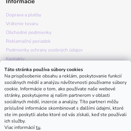
Informácie
Doprava a platby
Vrátenie tovaru
Obchodné podmienky
Reklamačný poriadok
Podmienky ochrany osobných údajov
Kontakty
O nás
Táto stránka používa súbory cookies
Na prispôsobenie obsahu a reklám, poskytovanie funkcií
Hodnotenie obchodu
sociálnych médií a analýzu návštevnosti používame súbory
Moja objednávka
cookie. Informácie o tom, ako používate naše webové
stránky, poskytujeme aj našim partnerom v oblasti
Instagram
sociálnych médií, inzercie a analýzy. Títo partneri môžu
príslušné informácie skombinovať s ďalšími údajmi, ktoré
ste im poskytli alebo ktoré od vás získali, keď ste používali
ich služby.
Viac informácií
tu
.